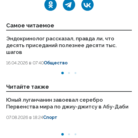
Самое читаемое
Эндокринолог рассказал, правда ли, что
Ка
десять приседаний полезнее десяти тыс.
в
шагов
18.
16.04.2026 в 07:40
Общество
Читайте также
Юный луганчанин завоевал серебро
«П
Первенства мира по джиу-джитсу в Абу-Даби
по
п
07.08.2026 в 18:24
Спорт
07