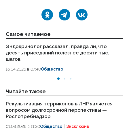
Самое читаемое
Эндокринолог рассказал, правда ли, что
Ка
десять приседаний полезнее десяти тыс.
в
шагов
18.
16.04.2026 в 07:40
Общество
Читайте также
Рекультивация терриконов в ЛНР является
Эн
вопросом долгосрочной перспективы —
за
Роспотребнадзор
28.
01.08.2026 в 11:30
Общество
Эксклюзив