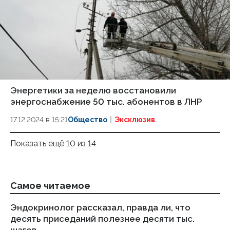
Энергетики за неделю восстановили
энергоснабжение 50 тыс. абонентов в ЛНР
17.12.2024 в 15:21
Общество
Эксклюзив
Показать ещё 10 из 14
Самое читаемое
Эндокринолог рассказал, правда ли, что
Ка
десять приседаний полезнее десяти тыс.
в
шагов