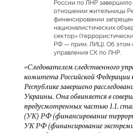
России по ЛНР завершило 
отношении жительницы Ре
финансировании запрещен
националистических объе
сектор» (террористически
РФ — прим. ЛИЦ). Об этом
управления СК по ЛНР.
«Следователем следственного упр
комитета Российской Федерации 
Республике завершено расследова
Украины. Она обвиняется в совер
предусмотренных частью 1.1. ста
(УК)
РФ (финансирование террори
УК РФ (финансирование экстрем