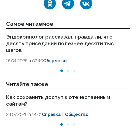
Самое читаемое
Эндокринолог рассказал, правда ли, что
Ка
десять приседаний полезнее десяти тыс.
в
шагов
18.
16.04.2026 в 07:40
Общество
Читайте также
Как сохранить доступ к отечественным
Ка
сайтам?
24
29.07.2026 в 14:01
Справка
Общество