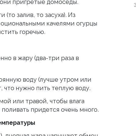
, они пригретые домоседы.
(то залив, то засуха). Из
моциональными качелями огурцы
мстить горечью.
нно в жару (два-три раза в
оянную воду (лучше утром или
, что нужно пить теплую воду.
мой или травой, чтобы влага
 поливать придется очень много.
температуры
C), дневная жара нарушают обмен