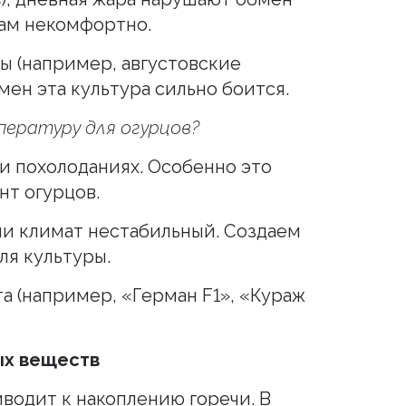
кам некомфортно.
ы (например, августовские
мен эта культура сильно боится.
ературу для огурцов?
и похолоданиях. Особенно это
нт огурцов.
ли климат нестабильный. Создаем
я культуры.
а (например, «Герман F1», «Кураж
ых веществ
водит к накоплению горечи. В