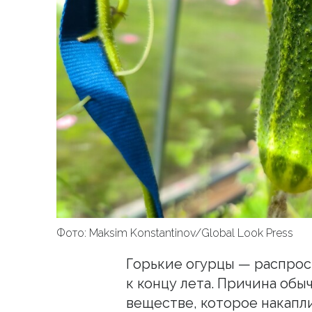
Фото: Maksim Konstantinov/Global Look Press
Горькие огурцы — распро
к концу лета. Причина обы
веществе, которое накапли