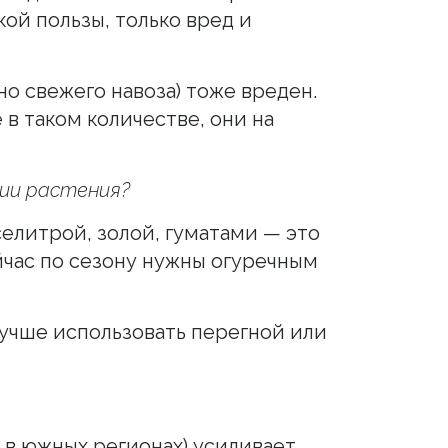
кой пользы, только вред и
о свежего навоза) тоже вреден.
 в таком количестве, они на
ии растения?
елитрой, золой, гуматами — это
йчас по сезону нужны огуречным
лучше использовать перегной или
 в южных регионах) усиливает