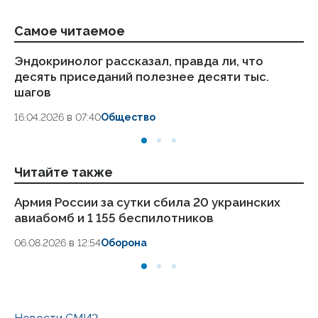
Самое читаемое
Эндокринолог рассказал, правда ли, что
Ка
десять приседаний полезнее десяти тыс.
в
шагов
18.
16.04.2026 в 07:40
Общество
Читайте также
Армия России за сутки сбила 20 украинских
П
авиабомб и 1 155 беспилотников
бе
вы
06.08.2026 в 12:54
Оборона
05.