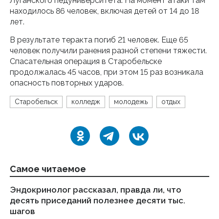
Луганского педуниверситета. На момент атаки там
находилось 86 человек, включая детей от 14 до 18
лет.
В результате теракта погиб 21 человек. Еще 65
человек получили ранения разной степени тяжести.
Спасательная операция в Старобельске
продолжалась 45 часов, при этом 15 раз возникала
опасность повторных ударов.
Старобельск
колледж
молодежь
отдых
Самое читаемое
Эндокринолог рассказал, правда ли, что
Ка
десять приседаний полезнее десяти тыс.
в
шагов
18.