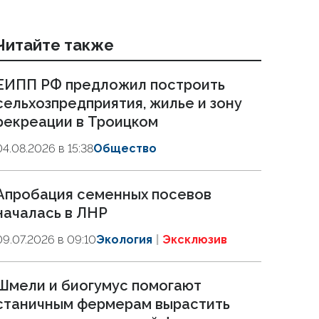
Читайте также
ЕИПП РФ предложил построить
сельхозпредприятия, жилье и зону
рекреации в Троицком
04.08.2026 в 15:38
Общество
Апробация семенных посевов
началась в ЛНР
09.07.2026 в 09:10
Экология
Эксклюзив
Шмели и биогумус помогают
станичным фермерам вырастить