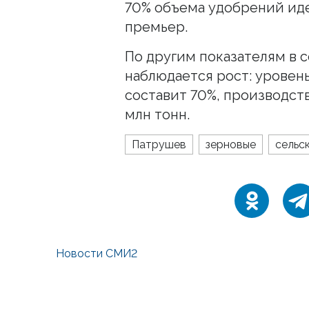
70% объема удобрений иде
премьер.
По другим показателям в 
наблюдается рост: урове
составит 70%, производств
млн тонн.
Патрушев
зерновые
сельс
Новости СМИ2