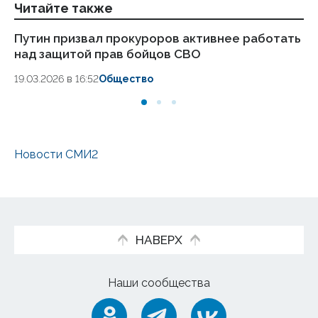
Читайте также
Путин призвал прокуроров активнее работать
Су
над защитой прав бойцов СВО
сл
кр
19.03.2026 в 16:52
Общество
26.
Новости СМИ2
НАВЕРХ
Наши сообщества