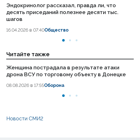
Эндокринолог рассказал, правда ли, что
Ка
десять приседаний полезнее десяти тыс.
в
шагов
18.
16.04.2026 в 07:40
Общество
Читайте также
Женщина пострадала в результате атаки
«П
дрона ВСУ по торговому объекту в Донецке
по
п
08.08.2026 в 17:55
Оборона
07
Новости СМИ2