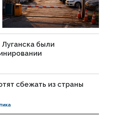
 Луганска были
минировании
отят сбежать из страны
тика