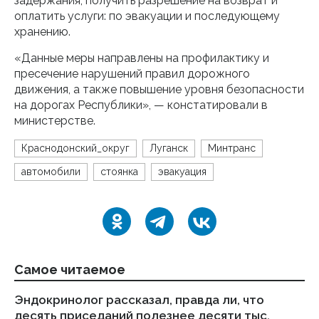
задержания, получить разрешение на возврат и
оплатить услуги: по эвакуации и последующему
хранению.
«Данные меры направлены на профилактику и
пресечение нарушений правил дорожного
движения, а также повышение уровня безопасности
на дорогах Республики», — констатировали в
министерстве.
Краснодонский_округ
Луганск
Минтранс
автомобили
стоянка
эвакуация
Самое читаемое
Эндокринолог рассказал, правда ли, что
Ка
десять приседаний полезнее десяти тыс.
в