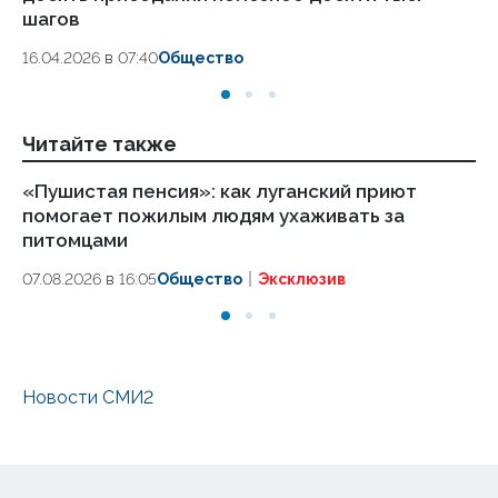
шагов
18.
16.04.2026 в 07:40
Общество
Читайте также
«Пушистая пенсия»: как луганский приют
Ми
помогает пожилым людям ухаживать за
БП
питомцами
07
07.08.2026 в 16:05
Общество
Эксклюзив
Новости СМИ2