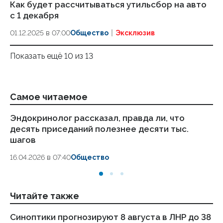
Как будет рассчитываться утильсбор на авто
с 1 декабря
01.12.2025 в 07:00
Общество
Эксклюзив
Показать ещё 10 из 13
Самое читаемое
Эндокринолог рассказал, правда ли, что
Ка
десять приседаний полезнее десяти тыс.
в
шагов
18.
16.04.2026 в 07:40
Общество
Читайте также
Синоптики прогнозируют 8 августа в ЛНР до 38
Пу