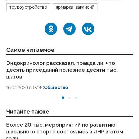
трудоустройство
ярмарка_вакансий
Самое читаемое
Эндокринолог рассказал, правда ли, что
Ка
десять приседаний полезнее десяти тыс.
в
шагов
18.
16.04.2026 в 07:40
Общество
Читайте также
Более 20 тыс. мероприятий по развитию
Дв
школьного спорта состоялись в ЛНР в этом
со
году