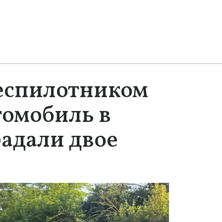
беспилотником
томобиль в
радали двое