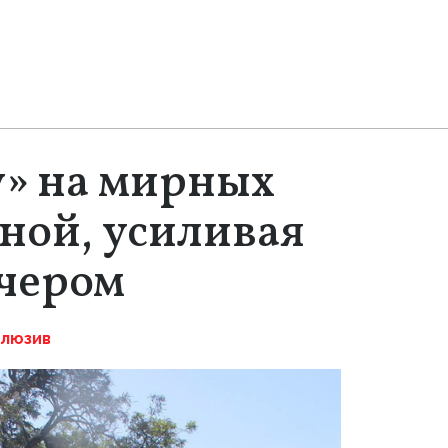
у» на мирных
ной, усиливая
ечером
клюзив