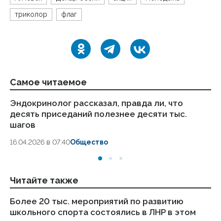
триколор
флаг
Самое читаемое
Эндокринолог рассказал, правда ли, что
Ка
десять приседаний полезнее десяти тыс.
в
шагов
18.
16.04.2026 в 07:40
Общество
Читайте также
Более 20 тыс. мероприятий по развитию
Дв
школьного спорта состоялись в ЛНР в этом
со