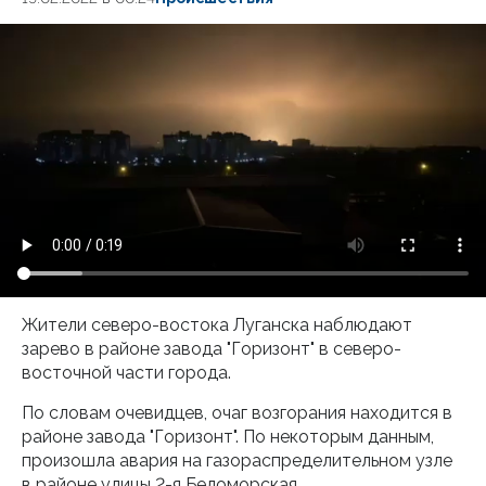
Жители северо-востока Луганска наблюдают
зарево в районе завода "Горизонт" в северо-
восточной части города.
По словам очевидцев, очаг возгорания находится в
районе завода "Горизонт". По некоторым данным,
произошла авария на газораспределительном узле
в районе улицы 2-я Беломорская.