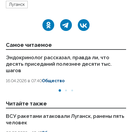
Луганск
Самое читаемое
Эндокринолог рассказал, правда ли, что
Ка
десять приседаний полезнее десяти тыс.
в
шагов
18.
16.04.2026 в 07:40
Общество
Читайте также
ВСУ ракетами атаковали Луганск, ранены пять
Но
человек
Лу
и