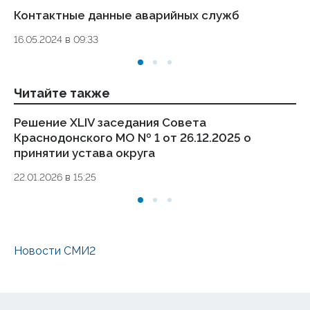
Контактные данные аварийных служб
Ук
де
16.05.2024 в 09:33
то
01.
Читайте также
Решение XLIV заседания Совета
П
Краснодонского МО № 1 от 26.12.2025 о
Ан
принятии устава округа
вн
му
22.01.2026 в 15:25
ад
19.
Новости СМИ2