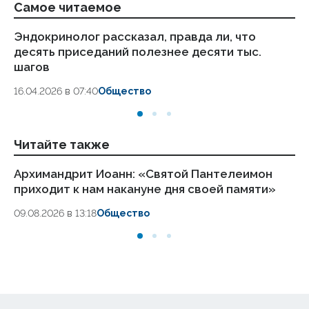
Самое читаемое
Эндокринолог рассказал, правда ли, что
Ка
десять приседаний полезнее десяти тыс.
в
шагов
18.
16.04.2026 в 07:40
Общество
Читайте также
Архимандрит Иоанн: «Святой Пантелеимон
Ро
приходит к нам накануне дня своей памяти»
ок
09.08.2026 в 13:18
Общество
09.