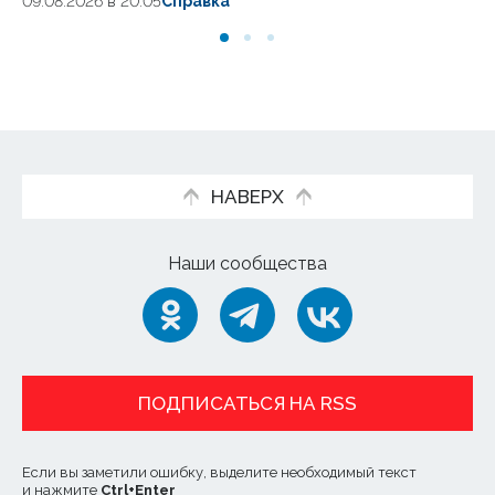
09.08.2026 в 20:05
Справка
09.
НАВЕРХ
Наши сообщества
ПОДПИСАТЬСЯ НА RSS
Если вы заметили ошибку, выделите необходимый текст
и нажмите
Ctrl
+
Enter