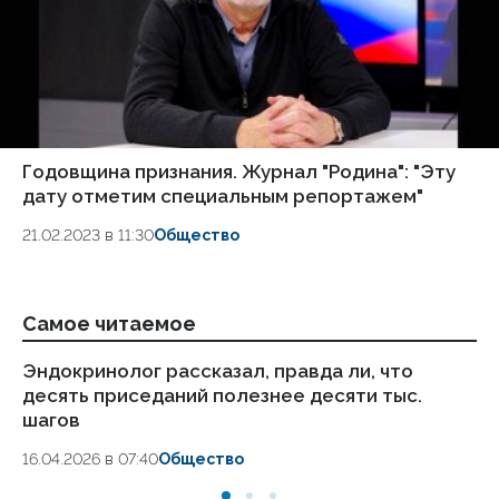
Годовщина признания. Журнал "Родина": "Эту
дату отметим специальным репортажем"
21.02.2023 в 11:30
Общество
Самое читаемое
Эндокринолог рассказал, правда ли, что
Ка
десять приседаний полезнее десяти тыс.
в
шагов
18.
16.04.2026 в 07:40
Общество