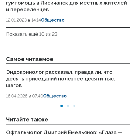
гумпомощь в Лисичанск для местных жителей
и переселенцев
12.01.2023 в 14:14
Общество
Показать ещё 10 из 23
Самое читаемое
Эндокринолог рассказал, правда ли, что
Ка
десять приседаний полезнее десяти тыс.
в
шагов
18.
16.04.2026 в 07:40
Общество
Читайте также
Офтальмолог Дмитрий Емельянов: «Глаза —
Бо