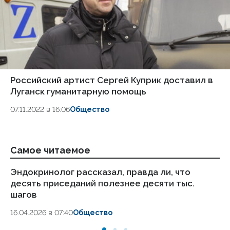
Российский артист Сергей Куприк доставил в
Луганск гуманитарную помощь
07.11.2022 в 16:06
Общество
Самое читаемое
Эндокринолог рассказал, правда ли, что
Ка
десять приседаний полезнее десяти тыс.
в
шагов
18.
16.04.2026 в 07:40
Общество