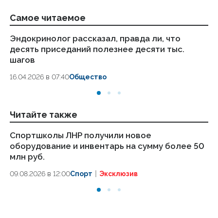
Самое читаемое
Эндокринолог рассказал, правда ли, что
Ка
десять приседаний полезнее десяти тыс.
в
шагов
18.
16.04.2026 в 07:40
Общество
Читайте также
Спортшколы ЛНР получили новое
Ещ
оборудование и инвентарь на сумму более 50
по
млн руб.
09
09.08.2026 в 12:00
Спорт
Эксклюзив