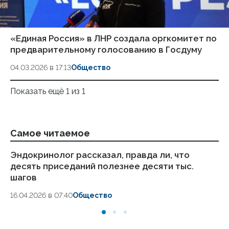
«Единая Россия» в ЛНР создала оргкомитет по
предварительному голосованию в Госдуму
04.03.2026 в 17:13
Общество
Показать ещё 1 из 1
Самое читаемое
Эндокринолог рассказал, правда ли, что
Ка
десять приседаний полезнее десяти тыс.
в
шагов
18.
16.04.2026 в 07:40
Общество