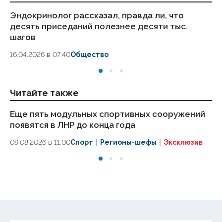
Эндокринолог рассказал, правда ли, что
Ка
десять приседаний полезнее десяти тыс.
в
шагов
18.
16.04.2026 в 07:40
Общество
Читайте также
Еще пять модульных спортивных сооружений
О
появятся в ЛНР до конца года
ко
эт
09.08.2026 в 11:00
Спорт
Регионы-шефы
Эксклюзив
09