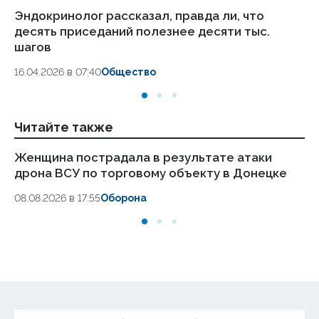
Эндокринолог рассказал, правда ли, что
Ка
десять приседаний полезнее десяти тыс.
в
шагов
18.
16.04.2026 в 07:40
Общество
Читайте также
Женщина пострадала в результате атаки
Ли
дрона ВСУ по торговому объекту в Донецке
ож
08.08.2026 в 17:55
Оборона
08