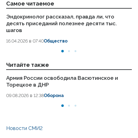
Самое читаемое
Эндокринолог рассказал, правда ли, что
Ка
десять приседаний полезнее десяти тыс.
в
шагов
18.
16.04.2026 в 07:40
Общество
Читайте также
Армия России освободила Васютинское и
Дв
Торецкое в ДНР
Бе
09.08.2026 в 12:38
Оборона
09
Новости СМИ2