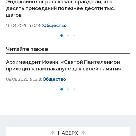
Эндокринолог рассказал, правда ли, что
Ка
десять приседаний полезнее десяти тыс.
в
шагов
18.
16.04.2026 в 07:40
Общество
Читайте также
Архимандрит Иоанн: «Святой Пантелеимон
Ро
приходит к нам накануне дня своей памяти»
ок
09.08.2026 в 13:18
Общество
09.
НАВЕРХ