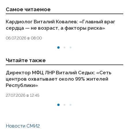
Самое читаемое
Кардиолог Виталий Ковалев: «Главный враг
Ал
сердца — не возраст, а факторы риска»
ле
06.07.2026 в 08:00
08
Читайте также
Директор МФЦ ЛНР Виталий Седых: «Сеть
Вр
центров охватывает около 99% жителей
в
Республики»
15
27.07.2026 в 12:45
Новости СМИ2