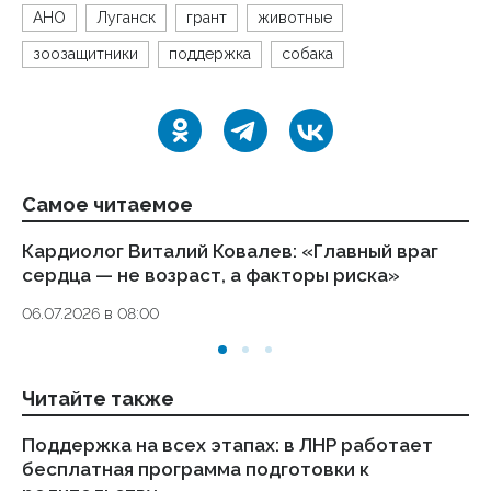
АНО
Луганск
грант
животные
зоозащитники
поддержка
собака
Самое читаемое
Кардиолог Виталий Ковалев: «Главный враг
Ал
сердца — не возраст, а факторы риска»
ле
06.07.2026 в 08:00
08
Читайте также
Поддержка на всех этапах: в ЛНР работает
От
бесплатная программа подготовки к
р