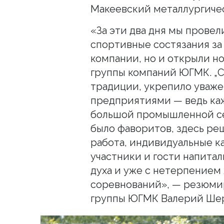
Макеевский металлургичес
«За эти два дня мы прове
спортивные состязания за
компании, но и открыли н
группы компаний ЮГМК. „С
традиции, укрепило уваж
предприятиями — ведь кажд
большой промышленной се
было фаворитов, здесь ре
работа, индивидуальные ка
участники и гости напита
духа и уже с нетерпением
соревнований», — резюми
группы ЮГМК Валерий Ше