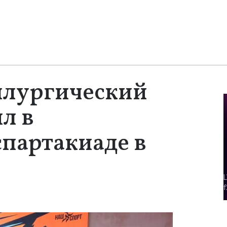
ллургический
л в
партакиаде в