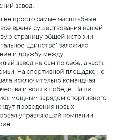
кий завод.
ли не просто самые масштабные
 все время существования нашей
овую страницу общей истории
тальное Единство“ заложило
ение и дружбу между
ый завод не сам по себе, а часть
мьи. На спортивной площадке не
шала исключительно командная
чества и воля к победе. Наши
лись мощным зарядом спортивного
 ждут проведения новых
ровал управляющей компании
рин.