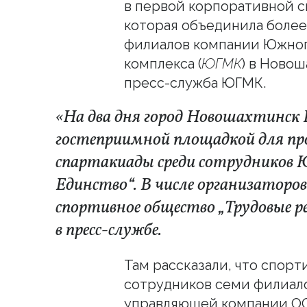
в первой корпоративной с
которая объединила более
филиалов компании Южног
комплекса (
ЮГМК
) в Ново
пресс-служба ЮГМК.
«На два дня город Новошахтинск
гостеприимной площадкой для пр
спартакиады среди сотруднико
Единство“. В числе организаторо
спортивное общество „Трудовые 
в пресс-службе.
Там рассказали, что спор
сотрудников семи филиало
управляющей компании О