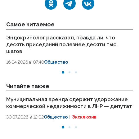
Самое читаемое
Эндокринолог рассказал, правда ли, что
Ка
десять приседаний полезнее десяти тыс.
в
шагов
18.
16.04.2026 в 07:40
Общество
Читайте также
Муниципальная аренда сдержит удорожание
Кр
коммерческой недвижимости в ЛНР — депутат
пр
30.07.2026 в 12:02
Общество
Эксклюзив
28