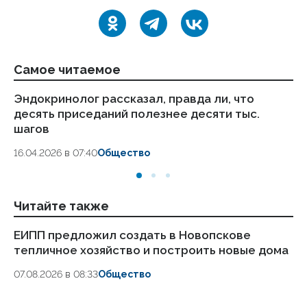
Самое читаемое
Эндокринолог рассказал, правда ли, что
Ка
десять приседаний полезнее десяти тыс.
в
шагов
18.
16.04.2026 в 07:40
Общество
Читайте также
ЕИПП предложил создать в Новопскове
Ху
тепличное хозяйство и построить новые дома
об
07.08.2026 в 08:33
Общество
06