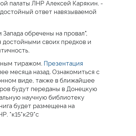
й палаты ЛНР Алексей Карякин. -
о достойный ответ навязываемой
и Запада обречены на провал",
я достойными своих предков и
тичность.
нным тиражом.
Презентация
лее месяца назад. Ознакомиться с
онном виде, также в ближайшее
ров будут переданы в Донецкую
альную научную библиотеку
книга будет размещена на
Р. *к15*к29*с