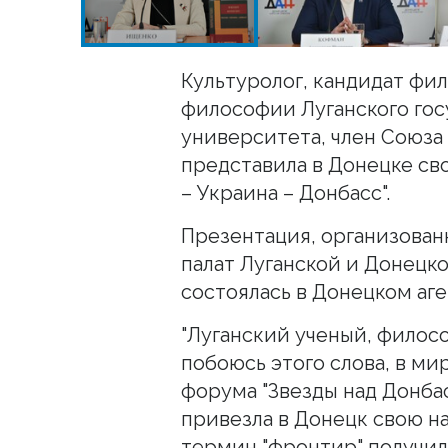
Культуролог, кандидат фи
философии Луганского гос
университета, член Союз
представила в Донецке с
– Украина – Донбасс".
Презентация, организова
палат Луганской и Донецк
состоялась в Донецком аге
"Луганский ученый, филос
побоюсь этого слова, в ми
форума "Звезды над Донба
привезла в Донецк свою н
термин "фронтир" получил 