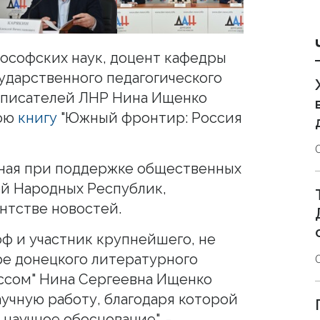
лософских наук, доцент кафедры
ударственного педагогического
а писателей ЛНР Нина Ищенко
вою
книгу
"Южный фронтир: Россия
нная при поддержке общественных
ой Народных Республик,
нтстве новостей.
оф и участник крупнейшего, не
ре донецкого литературного
ссом" Нина Сергеевна Ищенко
аучную работу, благодаря которой
научное обоснование", -