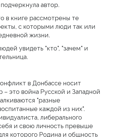
 подчеркнула автор.
то в книге рассмотрены те
екты, с которыми люди так или
седневной жизни.
людей увидеть "кто", "зачем" и
ательница.
конфликт в Донбассе носит
 – это война Русской и Западной
талкиваются "разные
оспитанные каждой из них".
ивидуалиста, либерального
 себя и свою личность превыше
, для которого Родина и общность