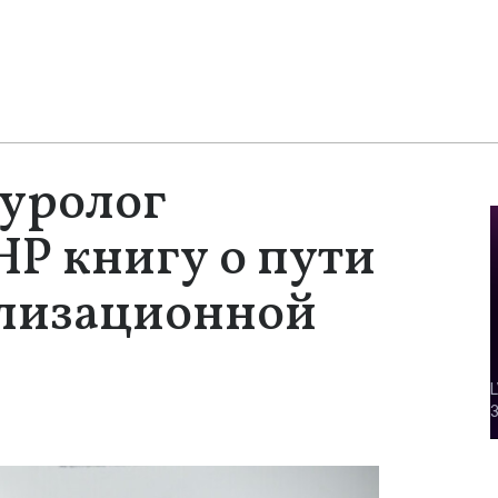
туролог
НР книгу о пути
илизационной