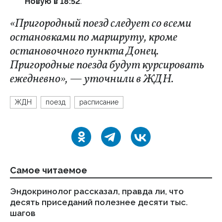
Новую в 18:52
.
«Пригородный поезд следует со всеми
остановками по маршруту, кроме
остановочного пункта Донец.
Пригородные поезда будут курсировать
ежедневно», — уточнили в ЖДН.
ЖДН
поезд
расписание
Самое читаемое
Эндокринолог рассказал, правда ли, что
Ка
десять приседаний полезнее десяти тыс.
в
шагов
18.