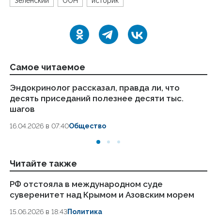
Зеленский
ООН
историк
Самое читаемое
Эндокринолог рассказал, правда ли, что
Ка
десять приседаний полезнее десяти тыс.
в
шагов
18.
16.04.2026 в 07:40
Общество
Читайте также
РФ отстояла в международном суде
Уш
суверенитет над Крымом и Азовским морем
ги
15.06.2026 в 18:43
Политика
14.