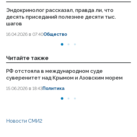
Эндокринолог рассказал, правда ли, что
Ка
десять приседаний полезнее десяти тыс.
в
шагов
18.
16.04.2026 в 07:40
Общество
Читайте также
РФ отстояла в международном суде
Уш
суверенитет над Крымом и Азовским морем
ги
15.06.2026 в 18:43
Политика
14.
Новости СМИ2