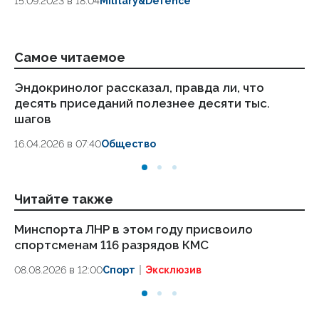
15.09.2023 в 18:04
Military&Defence
Самое читаемое
Эндокринолог рассказал, правда ли, что
Ка
десять приседаний полезнее десяти тыс.
в
шагов
18.
16.04.2026 в 07:40
Общество
Читайте также
Минспорта ЛНР в этом году присвоило
Оф
спортсменам 116 разрядов КМС
эт
08.08.2026 в 12:00
Спорт
Эксклюзив
08