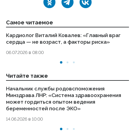
Самое читаемое
Кардиолог Виталий Ковалев: «Главный враг
Ал
сердца — не возраст, а факторы риска»
ле
06.07.2026 в 08:00
08
Читайте также
Начальник службы родовспоможения
Гл
Минздрава ЛНР: «Система здравоохранения
эф
может гордиться опытом ведения
в
беременностей после ЭКО»
25
14.06.2026 в 10:00