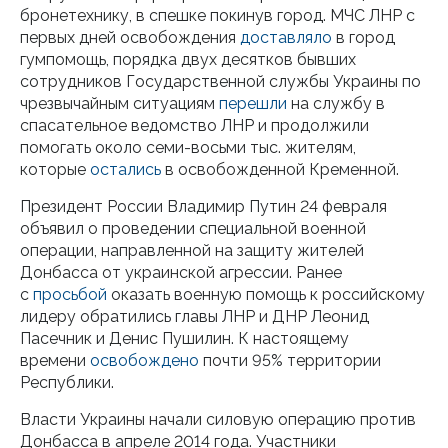
бронетехнику, в спешке покинув город. МЧС ЛНР с
первых дней освобождения
доставляло
в город
гумпомощь, порядка двух десятков бывших
сотрудников Государственной службы Украины по
чрезвычайным ситуациям
перешли
на службу в
спасательное ведомство ЛНР и продолжили
помогать около семи-восьми тыс. жителям,
которые
остались
в освобожденной Кременной.
Президент России Владимир Путин 24 февраля
объявил о проведении специальной военной
операции, направленной на защиту жителей
Донбасса от украинской агрессии. Ранее
с
просьбой
оказать военную помощь к российскому
лидеру обратились главы ЛНР и ДНР Леонид
Пасечник и Денис Пушилин. К настоящему
времени
освобождено
почти 95% территории
Республики.
Власти Украины начали силовую операцию против
Донбасса в апреле 2014 года. Участники