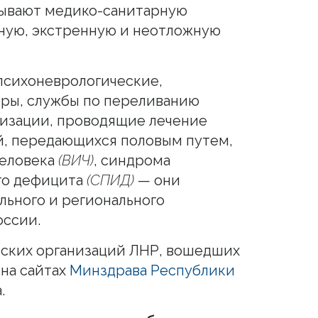
зывают медико-санитарную
ную, экстренную и неотложную
психоневрологические,
еры, службы по переливанию
низации, проводящие лечение
й, передающихся половым путем,
человека
(ВИЧ)
, синдрома
го дефицита
(СПИД)
— они
ьного и регионального
оссии.
ских организаций ЛНР, вошедших
на сайтах
Минздрава Республики
.