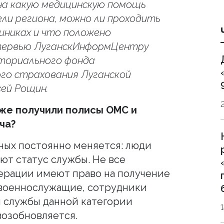
 на какую медицинскую помощь
и региона, можно ли проходить
иниках и что положено
нтервью ЛуганскИнформЦентру
иториального фонда
го страхования Луганской
сей Рощин.
же получили полисы ОМС и
ча?
ных постоянно меняется: люди
ют статус службы. Не все
ерации имеют право на получение
 военнослужащие, сотрудники
и службы данной категории
возобновляется.