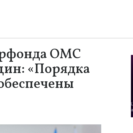
ерфонда ОМС
щин: «Порядка
 обеспечены