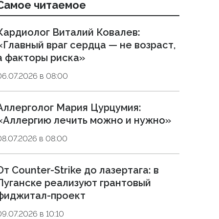
Самое читаемое
Кардиолог Виталий Ковалев:
«Главный враг сердца — не возраст,
а факторы риска»
06.07.2026 в 08:00
Аллерголог Мария Цурцумия:
«Аллергию лечить можно и нужно»
08.07.2026 в 08:00
От Counter-Strike до лазертага: в
Луганске реализуют грантовый
фиджитал-проект
09.07.2026 в 10:10